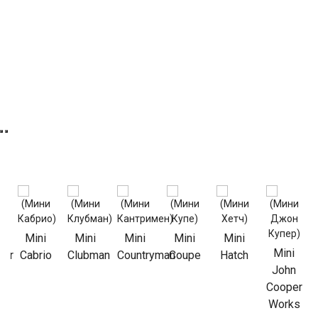
Mini
Mini
Mini
Mini
Mini
Mini
ter
Cabrio
Clubman
Countryman
Coupe
Hatch
John
Cooper
Works