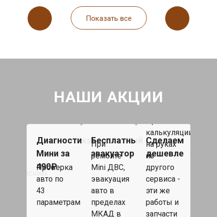
Показать все
НАШИ АКЦИИ
При
При
рем
калькуляции
Мин
ка
ка
Диагностика
Бесплатный
Сделаем
Так
При
на руках
50 
ателя
гателя
Мини за
эвакуатор
дешевле
под
ремонте
из
или
490₽
Проверка
Mini ДВС,
другого
сро
ектрическим
авто по
эвакуация
сервиса -
рем
авом
43
авто в
эти же
бол
en
параметрам
пределах
работы и
одн
по
МКАД в
запчасти
дня,