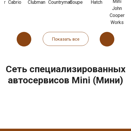
Mini
ter
Cabrio
Clubman
Countryman
Coupe
Hatch
John
Cooper
Works
Показать все
Сеть специализированных
автосервисов Mini (Мини)