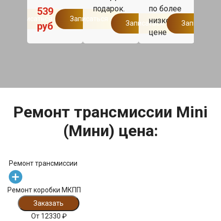
р
подарок.
по более
такс
1
539
Записаться
Записаться
низкой
дом
Записаться
Записаться
руб
цене
Мос
бесп
Ремонт трансмиссии Mini
(Мини) цена:
Ремонт трансмиссии
Ремонт коробки МКПП
Заказать
От
12330
₽