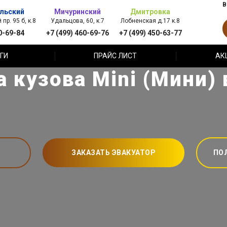
В
льский
Мичуринский
Дмитровка
пр. 95 б, к.8
Удальцова, 60, к.7
Лобненская д.17 к.8
0-69-84
+7 (499) 460-69-76
+7 (499) 450-63-77
ГИ
ПРАЙС ЛИСТ
АК
 кузова Mini (Мини)
ЗАКАЗАТЬ ЭВАКУАТОР
ПО