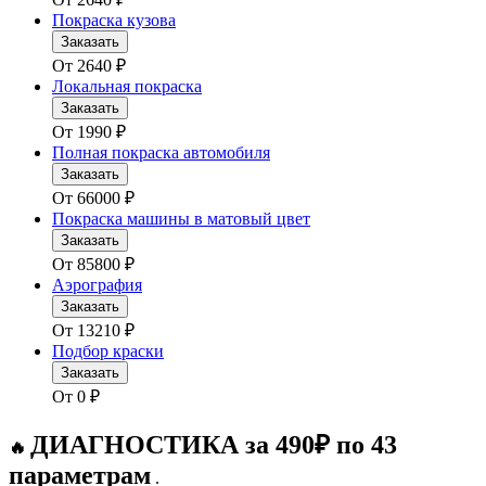
Покраска кузова
Заказать
От
2640
₽
Локальная покраска
Заказать
От
1990
₽
Полная покраска автомобиля
Заказать
От
66000
₽
Покраска машины в матовый цвет
Заказать
От
85800
₽
Аэрография
Заказать
От
13210
₽
Подбор краски
Заказать
От
0
₽
ДИАГНОСТИКА за 490₽ по 43
🔥
параметрам
.