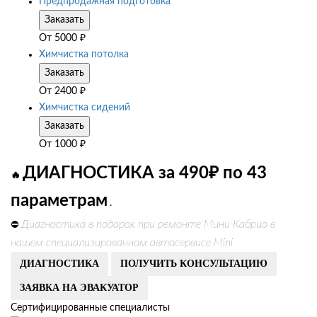
Предпродажная подготовка
Заказать
От
5000
₽
Химчистка потолка
Заказать
От
2400
₽
Химчистка сидений
Заказать
От
1000
₽
ДИАГНОСТИКА за 490₽ по 43
🔥
параметрам
.
Диагностика в подарок при ремонте Мини Кабрио в
⛔
нашем специализированном автосервисе Mini
ДИАГНОСТИКА
ПОЛУЧИТЬ КОНСУЛЬТАЦИЮ
ЗАЯВКА НА ЭВАКУАТОР
Сертифицированные специалисты