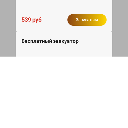
539 руб
Записаться
Бесплатный эвакуатор
При ремонте Mini Cabrio ДВС,
эвакуация авто в пределах МКАД в
подарок.
Записаться
Сделаем дешевле