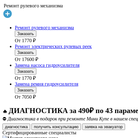
Ремонт рулевого механизма
Ремонт рулевого механизма
Заказать
От
1770
₽
Ремонт электрических рулевых реек
Заказать
От
17600
₽
Замена насоса гидроусилителя
Заказать
От
1770
₽
Замена ремня гидроусилителя
Заказать
От
7050
₽
ДИАГНОСТИКА за 490₽ по 43 парам
🔥
⛔
Диагностика в подарок при ремонте Мини Купе в нашем спец
диагностика
получить консультацию
заявка на эвакуатор
Сертифицированные специалисты