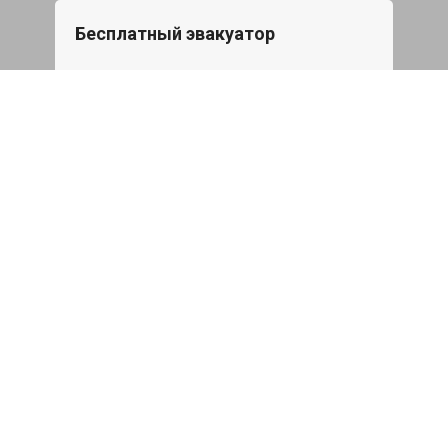
Бесплатный эвакуатор
При ремонте Mini Coupe ДВС,
эвакуация авто в пределах МКАД в
подарок.
Записаться
Сделаем дешевле
При калькуляции на руках из другого
сервиса - эти же работы и запчасти по
более низкой цене