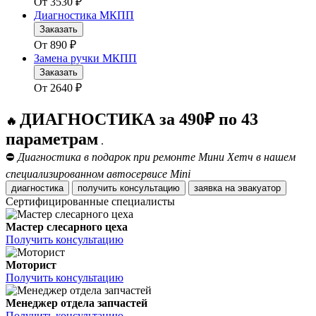
От
3530
₽
Диагностика МКПП
Заказать
От
890
₽
Замена ручки МКПП
Заказать
От
2640
₽
ДИАГНОСТИКА за 490₽ по 43
🔥
параметрам
.
⛔
Диагностика в подарок при ремонте Мини Хетч в нашем
специализированном автосервисе Mini
диагностика
получить консультацию
заявка на эвакуатор
Сертифицированные специалисты
Мастер слесарного цеха
Получить консультацию
Моторист
Получить консультацию
Менеджер отдела запчастей
Получить консультацию