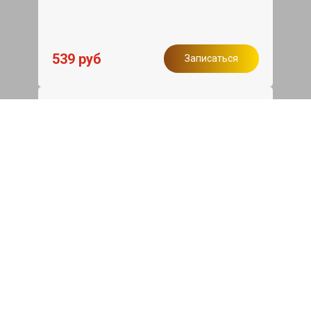
539 руб
Записаться
Бесплатный эвакуатор
При ремонте Mini John Cooper Works
ДВС, эвакуация авто в пределах МКАД
в подарок.
Записаться
Сделаем дешевле