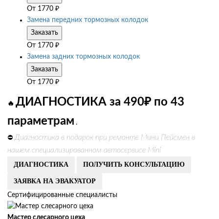
От
1770
₽
Замена передних тормозных колодок
Заказать
От
1770
₽
Замена задних тормозных колодок
Заказать
От
1770
₽
ДИАГНОСТИКА за 490₽ по 43
🔥
параметрам
.
Диагностика в подарок при ремонте Мини Пейсмен в
⛔
нашем специализированном автосервисе Mini
ДИАГНОСТИКА
ПОЛУЧИТЬ КОНСУЛЬТАЦИЮ
ЗАЯВКА НА ЭВАКУАТОР
Сертифицированные специалисты
Мастер слесарного цеха