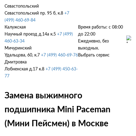
Севастопольский
Севастопольский пр. 95 б, к.8
+7
(499) 460-69-84
Калужская
Время работы: с 08:00
Научный проезд д.14а к.5
+7 (499)
до 22:00
460-63-34
Ежедневно, без
Мичуринский
выходных.
Удальцова, 60, к.7
+7 (499) 460-69-76
Выбрать сервис
Дмитровка
Лобненская д.17 к.8
+7 (499) 450-63-
77
Замена выжимного
подшипника Mini Paceman
(Мини Пейсмен) в Москве