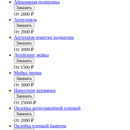
Абразивная полировка
Заказать
От
2000
₽
Антидождь
Заказать
От
2000
₽
Антихром решетки радиатора
Заказать
От
3000
₽
Детейлинг мойка
Заказать
От
1500
₽
Мойка днища
Заказать
От
3000
₽
Нанесение керамики
Заказать
От
25000
₽
Оклейка антигравийной пленкой
Заказать
От
2000
₽
Оклейка пленкой бампера