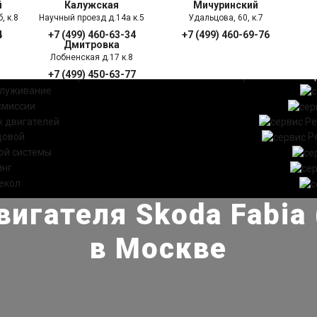
й
Калужская
Мичуринский
, к.8
Научный проезд д.14а к.5
Удальцова, 60, к.7
4
+7 (499) 460-63-34
+7 (499) 460-69-76
Дмитровка
Лобненская д.17 к.8
+7 (499) 450-63-77
УГИ
ПРАЙС ЛИСТ
АКЦ
служивание
смиссии
 двигателей
Ре
довой
Р
ой системы
инг
екол
вигателя Skoda Fabia
в Москве