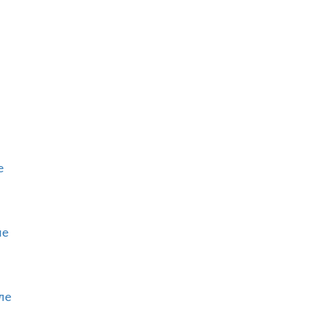
е
ле
ле