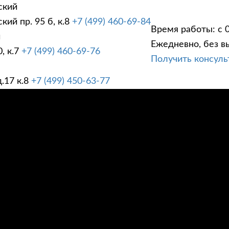
ский
ий пр. 95 б, к.8
+7 (499) 460-69-84
Время работы: с 0
й
Ежедневно, без в
, к.7
+7 (499) 460-69-76
Получить консул
ГИ
ПРАЙС ЛИСТ
АК
.17 к.8
+7 (499) 450-63-77