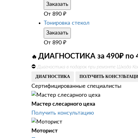
Заказать
От
890
₽
Тонировка стекол
Заказать
От
890
₽
ДИАГНОСТИКА за 490₽ по 
🔥
⛔
Диагностика в подарок при ремонте Шкода Ко
ДИАГНОСТИКА
ПОЛУЧИТЬ КОНСУЛЬТАЦ
Сертифицированные специалисты
Мастер слесарного цеха
Получить консультацию
Моторист