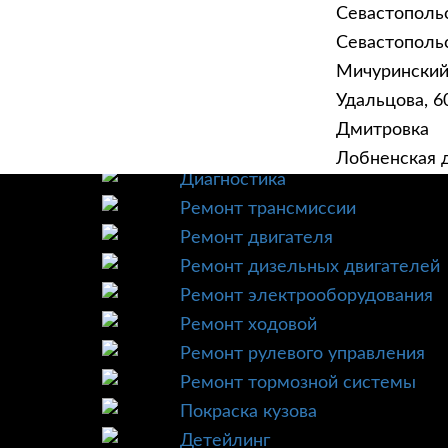
Севастополь
Севастопольск
Мичурински
Удальцова, 60
ГЛАВНАЯ
УСЛУ
Дмитровка
Техническое обслуживание
Лобненская д
Диагностика
Ремонт трансмиссии
Ремонт двигателя
Ремонт дизельных двигателей
Ремонт электрооборудования
Ремонт ходовой
Ремонт рулевого управления
Ремонт тормозной системы
Покраска кузова
Детейлинг