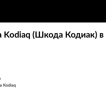
a Kodiaq (Шкода Кодиак) в
а
a Kodiaq