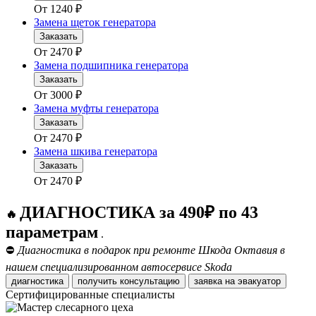
От
1240
₽
Замена щеток генератора
Заказать
От
2470
₽
Замена подшипника генератора
Заказать
От
3000
₽
Замена муфты генератора
Заказать
От
2470
₽
Замена шкива генератора
Заказать
От
2470
₽
ДИАГНОСТИКА за 490₽ по 43
🔥
параметрам
.
⛔
Диагностика в подарок при ремонте Шкода Октавия в
нашем специализированном автосервисе Skoda
диагностика
получить консультацию
заявка на эвакуатор
Сертифицированные специалисты