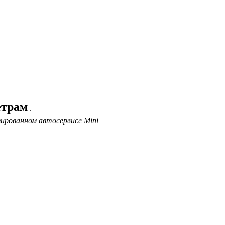
етрам
.
ированном автосервисе Mini