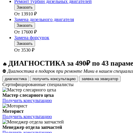
Ремонт турбин дизельных двигателей
Заказать
От
13910
₽
Замена дизельного двигателя
Заказать
От
17600
₽
Замена форсунок
Заказать
От
3530
₽
ДИАГНОСТИКА за 490₽ по 43 парам
🔥
⛔
Диагностика в подарок при ремонте Мини в нашем специализ
диагностика
получить консультацию
заявка на эвакуатор
Сертифицированные специалисты
Мастер слесарного цеха
Получить консультацию
Моторист
Получить консультацию
Менеджер отдела запчастей
Получить консультацию