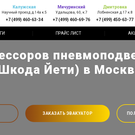
Калужская
Мичуринский
Дмитровка
Научный проезд д.14а к.5
Удальцова, 60, к.7
Лобненская д.17 к.8
+7 (499) 460-63-34
+7 (499) 460-69-76
+7 (499) 450-63-77
ГИ
ПРАЙС ЛИСТ
АК
ссоров пневмоподве
(Шкода Йети) в Москв
ЗАКАЗАТЬ ЭВАКУАТОР
ПО