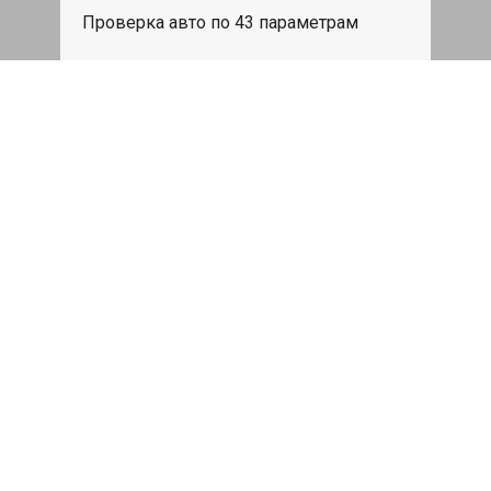
Проверка авто по 43 параметрам
539 руб
Записаться
Бесплатный эвакуатор
При ремонте Mini Clubman ДВС,
эвакуация авто в пределах МКАД в
подарок.
Записаться