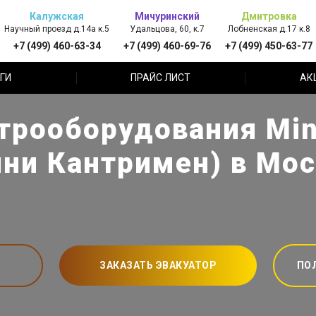
Калужская
Мичуринский
Дмитровка
Научный проезд д.14а к.5
Удальцова, 60, к.7
Лобненская д.17 к.8
+7 (499) 460-63-34
+7 (499) 460-69-76
+7 (499) 450-63-77
ГИ
ПРАЙС ЛИСТ
АК
трооборудования Min
ни Кантримен) в Мо
ЗАКАЗАТЬ ЭВАКУАТОР
ПО