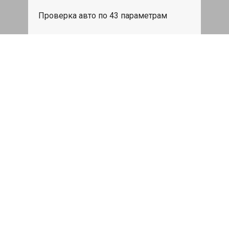
Проверка авто по 43 параметрам
539 руб
Записаться
Бесплатный эвакуатор
При ремонте Mini Hatch ДВС, эвакуация
авто в пределах МКАД в подарок.
Записаться