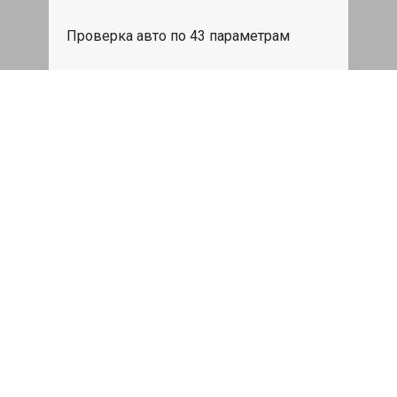
Проверка авто по 43 параметрам
539 руб
Записаться
Бесплатный эвакуатор
При ремонте Mini John Cooper Works
ДВС, эвакуация авто в пределах МКАД
в подарок.
Записаться