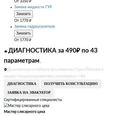
От
3350
₽
Замена жидкости ГУР
Заказать
От
1770
₽
Замена гидроусилителя
Заказать
От
1770
₽
ДИАГНОСТИКА за 490₽ по 43
🔥
параметрам
.
Диагностика в подарок при ремонте Мини Пейсмен в
⛔
нашем специализированном автосервисе Mini
ДИАГНОСТИКА
ПОЛУЧИТЬ КОНСУЛЬТАЦИЮ
ЗАЯВКА НА ЭВАКУАТОР
Сертифицированные специалисты
Мастер слесарного цеха