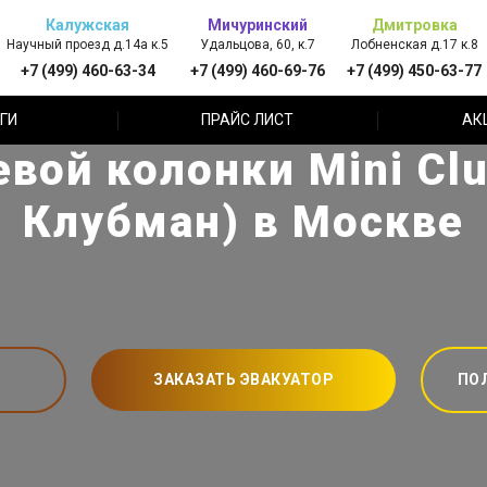
Калужская
Мичуринский
Дмитровка
Научный проезд д.14а к.5
Удальцова, 60, к.7
Лобненская д.17 к.8
+7 (499) 460-63-34
+7 (499) 460-69-76
+7 (499) 450-63-77
ГИ
ПРАЙС ЛИСТ
АК
евой колонки Mini Cl
Клубман) в Москве
ЗАКАЗАТЬ ЭВАКУАТОР
ПО