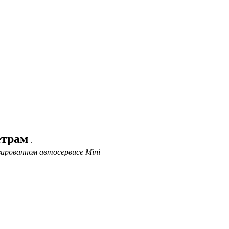
етрам
.
ированном автосервисе Mini