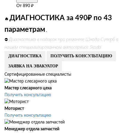
От
890
₽
ДИАГНОСТИКА за 490₽ по 43
🔥
параметрам
.
Диагностика в подарок при ремонте Шкода Суперб в
⛔
нашем специализированном автосервисе Skoda
ДИАГНОСТИКА
ПОЛУЧИТЬ КОНСУЛЬТАЦИЮ
ЗАЯВКА НА ЭВАКУАТОР
Сертифицированные специалисты
Мастер слесарного цеха
Получить консультацию
Моторист
Получить консультацию
Менеджер отдела запчастей