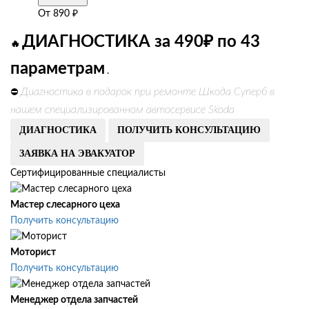
От
890
₽
ДИАГНОСТИКА за 490₽ по 43
🔥
параметрам
.
Диагностика в подарок при ремонте Шкода Суперб в
⛔
нашем специализированном автосервисе Skoda
ДИАГНОСТИКА
ПОЛУЧИТЬ КОНСУЛЬТАЦИЮ
ЗАЯВКА НА ЭВАКУАТОР
Сертифицированные специалисты
Мастер слесарного цеха
Получить консультацию
Моторист
Получить консультацию
Менеджер отдела запчастей