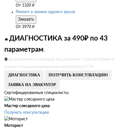
От
1320
₽
Ремонт и замена заднего крыла
Заказать
От
3970
₽
ДИАГНОСТИКА за 490₽ по 43
🔥
параметрам
.
Диагностика в подарок при ремонте Мини Клубман в
⛔
нашем специализированном автосервисе Mini
ДИАГНОСТИКА
ПОЛУЧИТЬ КОНСУЛЬТАЦИЮ
ЗАЯВКА НА ЭВАКУАТОР
Сертифицированные специалисты
Мастер слесарного цеха
Получить консультацию
Моторист