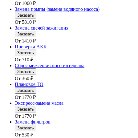
От
1060
₽
Замена помпы (замена водяного насоса)
Заказать
От
5810
₽
Замена свечей зажигания
Заказать
От
1410
₽
Проверка АКБ
Заказать
От
710
₽
Сброс межсервисного интервала
Заказать
От
360
₽
Плановое ТО
Заказать
От
1770
₽
Экспресс-замена масла
Заказать
От
1770
₽
Замена фильтров
Заказать
От
530
₽