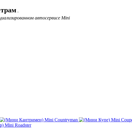
етрам
.
циализированном автосервисе Mini
Mini Countryman
Mini Coup
Mini Roadster