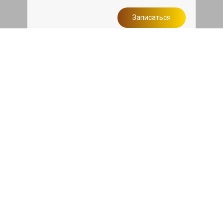
Записаться
Сделаем дешевле
При калькуляции на руках из другого
сервиса - эти же работы и запчасти по
более низкой цене
Записаться
Такси в подарок